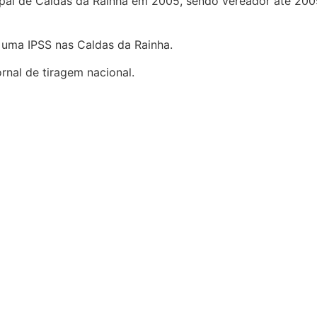
pal de Caldas da Rainha em 2005, sendo vereador até 2009
 uma IPSS nas Caldas da Rainha.
rnal de tiragem nacional.